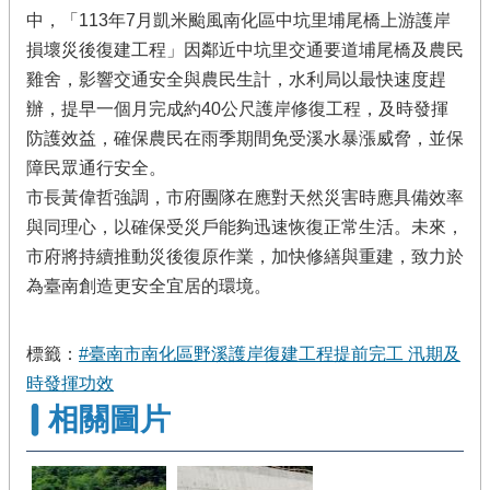
中，「113年7月凱米颱風南化區中坑里埔尾橋上游護岸
損壞災後復建工程」因鄰近中坑里交通要道埔尾橋及農民
雞舍，影響交通安全與農民生計，水利局以最快速度趕
辦，提早一個月完成約40公尺護岸修復工程，及時發揮
防護效益，確保農民在雨季期間免受溪水暴漲威脅，並保
障民眾通行安全。
市長黃偉哲強調，市府團隊在應對天然災害時應具備效率
與同理心，以確保受災戶能夠迅速恢復正常生活。未來，
市府將持續推動災後復原作業，加快修繕與重建，致力於
為臺南創造更安全宜居的環境。
標籤：
#臺南市南化區野溪護岸復建工程提前完工 汛期及
時發揮功效
相關圖片