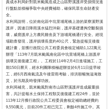
責成水利局針對凱米颱風造成之山區野溪護岸受損情況進
行盤點並積極爭取中央經費補助，確保民眾生命財產安
全。
水利局說明，位於南化區中坑里埔尾橋上游的菜寮溪野溪
護岸，因連日降雨溪水猛烈沖刷，護岸基礎遭掏空斷裂損
壞，威脅護岸上方農民雞舍及下游埔尾橋通行安全。經現
場勘查發現，護岸損壞長度約40公尺，緊急提報災後復
建計畫，並獲行政院公共工程委員會核定補助1,122萬元
辦理「113年7月凱米颱風南化區中坑里埔尾橋上游護岸
損壞災後復建工程」。工程於114年2月4日進場施工，工
期150日曆天，經水利團隊積極趕辦並於6月11日提早竣
工，經6月西南氣流及午後雷雨考驗，排洪順暢無溢淹致
災，於汛期及時發揮功效。
水利局補充，凱米颱風對南市山區野溪護岸造成嚴重損
害，共計提報水土保持工程類災後復建工程24件，並於
113年12月獲行政院公共工程委員會核定補助總經費約
9,550萬元，目前20件工程已完工，剩餘4件施工中。其