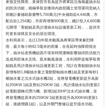
來致災性降雨，黃偉哲市長為提升將軍區沿海兩處抽水站
的防洪功能，積極爭取並獲得內政部國土管理署同意納入
前瞻計畫補助新臺幣5,700萬元(中央補助款4,446萬，市
配合款1,254萬)，市府再增籌900萬元，總計投入6,600萬
元辦理「青鯤鯓及馬沙溝抽水站設備更新工程」，提供市
民更有保障及安全的居住環境。
水利局表示，去(113)年凱米颱風為將軍區帶來劇烈降
雨，最大每小時82.5毫米的雨量，在長延時強降雨情況
下，抽水站老舊機組因不堪長時間運轉影響抽排防洪能力
造成局部淹水災情。凱米颱風過後，水利局即提報爭取青
鯤鯓及馬沙溝抽水站設備更新工程，預計在青鯤鯓抽水站
新增每秒1.8噸抽水量之電動豎軸抽水機1組及更新每秒1
噸抽水量之沈水式抽水機2組，並將發電機更新提升為新
站350KW 1組及舊站250KW 2組；馬沙溝抽水站則更新2
組電動迴轉式撈污機、新增2組30HP沈水式抽水機，並
將發電機從原本的250KW 2組更新提升為300KW(更新1
組，後續增購1組)，以及外閘門整修以提升擋水功能。