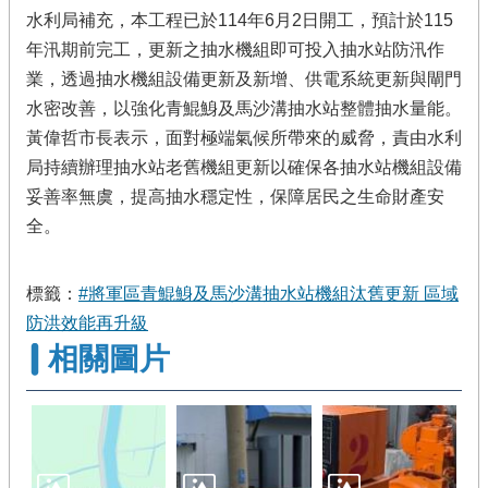
水利局補充，本工程已於114年6月2日開工，預計於115
年汛期前完工，更新之抽水機組即可投入抽水站防汛作
業，透過抽水機組設備更新及新增、供電系統更新與閘門
水密改善，以強化青鯤鯓及馬沙溝抽水站整體抽水量能。
黃偉哲市長表示，面對極端氣候所帶來的威脅，責由水利
局持續辦理抽水站老舊機組更新以確保各抽水站機組設備
妥善率無虞，提高抽水穩定性，保障居民之生命財產安
全。
標籤：
#將軍區青鯤鯓及馬沙溝抽水站機組汰舊更新 區域
防洪效能再升級
相關圖片