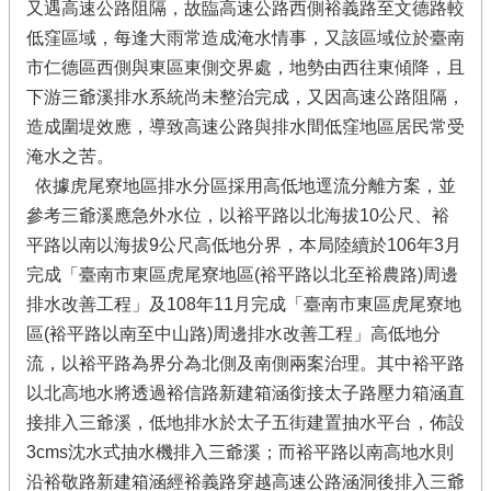
又遇高速公路阻隔，故臨高速公路西側裕義路至文德路較
低窪區域，每逢大雨常造成淹水情事，又該區域位於臺南
市仁德區西側與東區東側交界處，地勢由西往東傾降，且
下游三爺溪排水系統尚未整治完成，又因高速公路阻隔，
造成圍堤效應，導致高速公路與排水間低窪地區居民常受
淹水之苦。
依據虎尾寮地區排水分區採用高低地逕流分離方案，並
參考三爺溪應急外水位，以裕平路以北海拔10公尺、裕
平路以南以海拔9公尺高低地分界，本局陸續於106年3月
完成「臺南市東區虎尾寮地區(裕平路以北至裕農路)周邊
排水改善工程」及108年11月完成「臺南市東區虎尾寮地
區(裕平路以南至中山路)周邊排水改善工程」高低地分
流，以裕平路為界分為北側及南側兩案治理。其中裕平路
以北高地水將透過裕信路新建箱涵銜接太子路壓力箱涵直
接排入三爺溪，低地排水於太子五街建置抽水平台，佈設
3cms沈水式抽水機排入三爺溪；而裕平路以南高地水則
沿裕敬路新建箱涵經裕義路穿越高速公路涵洞後排入三爺