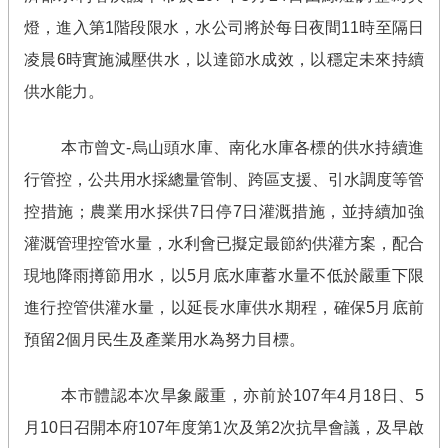
燈，進入第
1
階段限水，水公司將於每日夜間
11
時至隔日
凌晨
6
時實施減壓供水，以達節水成效，以穩定未來持續
供水能力。
本市曾文
-
烏山頭水庫、南化水庫各標的供水持續進
行管控，公共用水採總量管制、跨區支援、引水調度等管
控措施；農業用水採供
7
日停
7
日灌溉措施，並持續加強
灌溉管理控管水量，水利會已擬定最節約供灌方案，配合
現地降雨撙節用水，以
5
月底水庫蓄水量不低於嚴重下限
進行控管供灌水量，以延長水庫供水期程，確保
5
月底前
預留
2
個月民生及產業用水為努力目標。
本市體認本次旱象嚴重，亦前於
107
年
4
月
18
日、
5
月
10
日召開本府
107
年度第
1
次及第
2
次抗旱會議，及早啟