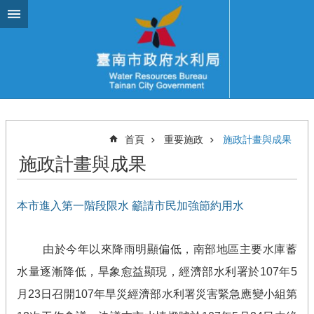
跳到主要內容區塊
首頁
重要施政
施政計畫與成果
施政計畫與成果
本市進入第一階段限水 籲請市民加強節約用水
由於今年以來降雨明顯偏低，南部地區主要水庫蓄
水量逐漸降低，旱象愈益顯現，經濟部水利署於
107
年
5
月
23
日召開
107
年旱災經濟部水利署災害緊急應變小組第