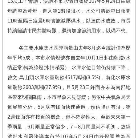
13
次工作會議，決議本市水情燈號於
107
年
5
月
24
日由綠
燈調整為黃燈，進入第
1
階段限水，水公司將於每日夜間
11
時至隔日凌晨
6
時實施減壓供水，以達節水成效，市長
持續籲請市民共體時艱，繼續加強節約用水，以備不患。
各主要水庫集水區降雨量由去年
8
月迄今統計僅為歷
年平均
5
成，本市水情燈號亦自去年
10
月
1
日起由藍燈
(
水
情正常
)
轉為綠燈
(
水情稍緊
)
，水庫水位目前仍持續下降，
曾文
-
烏山頭水庫水量剩餘
4517
萬噸
(8.5%)
，南化水庫水
量剩餘
2603
萬噸
(27.9%)
，且
5
月
23
日鋒面亦未為南部地
區帶來明顯降雨，本市旱象未見舒緩；另依中央氣象局天
氣展望分析，
5
月底有鋒面快速通過，預估降雨有限，第
2
週鋒面亦有接近的機會，但不確定性大。至於未來第一
季雨量，
6
月雨量正常偏少，
7
～
8
月雨量尚不明朗，故經
濟部水利署決議本市於
107
年
5
月
24
日由綠燈調整為黃