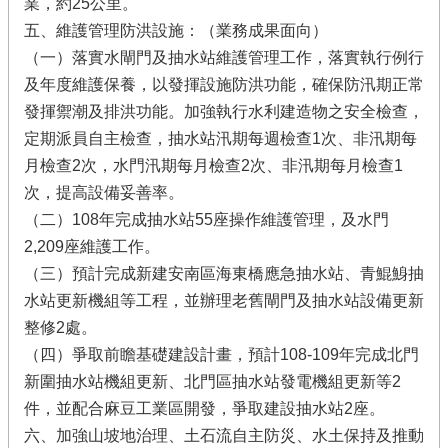
業，約25公里。
五、維護管理防洪設施：（業務成果面向）
（一）落實水閘門及抽水站維護管理工作，落實執行例行
及年度維護保養，以發揮設施防洪功能，確保防汛期正常
發揮禦潮及排洪功能。加強執行水利建造物之安全檢查，
定期派員自主檢查，抽水站汛期每週檢查1次、非汛期每
月檢查2次，水門汛期每月檢查2次、非汛期每月檢查1
次，提高設備妥善率。
（二）108年完成抽水站55座操作維護管理，及水門
2,209座維護工作。
（三）預計完成新建安南區海東橋應急抽水站、青鯤鯓抽
水站更新機組等工程，並辦理老舊閘門及抽水站設備更新
整修2處。
（四）爭取前瞻基礎建設計畫，預計108-109年完成北門
新圍抽水站機組更新、北門區抽水站發電機組更新等2
件，並配合麻豆工業區開發，爭取建設抽水站2座。
六、加強山坡地治理、土石流自主防災、水土保持及推動