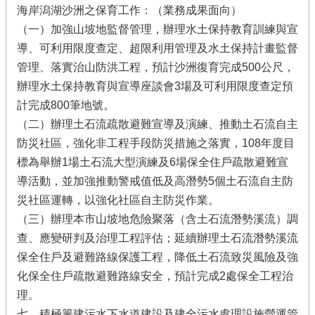
海岸潟湖沙洲之保育工作：（業務成果面向）
（一）加強山坡地監督管理，辦理水土保持教育訓練與宣
導、可利用限度查定、超限利用管理及水土保持計畫監督
管理、落實治山防洪工程，預計沙洲復育完成500公尺，
辦理水土保持教育與宣導座談會3場及可利用限度查定預
計完成800筆地號。
（二）辦理土石流疏散避難宣導及演練、推動土石流自主
防災社區，強化非工程手段防災措施之落實，108年度目
標為舉辦1場土石流大型演練及6場保全住戶疏散避難宣
導活動，並加強推動警戒值低及高潛勢5個土石流自主防
災社區運轉，以強化社區自主防災作業。
（三）辦理本市山坡地危險聚落（含土石流潛勢溪流）調
查、應變研判及治理工程評估；延續辦理土石流潛勢溪流
保全住戶及避難路線保護工程，降低土石流致災風險及強
化保全住戶疏散避難路線安全，預計完成2處保全工程治
理。
七、積極籌建污水下水道建設及建全污水處理設施營運管