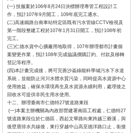
(一) 技服案於106年8月24日決標辦理專管工程設計工
作，預計107年9月開工，109年底完工通水。
(二)高速鐵路台南車站特定區既有污水管線CCTV檢視及
第一階段整建工程於107年1月31日開工，預計108年初
完工。
(三)仁德水資中心擴廠用地取得，107年辦理都市計畫個
案變更作業，預計108年完成協議價購訂約、付款及移轉
登記等程序。
(四)本計畫完成後，將可完善沙崙綠能科學城污水下水道
系統，並能防止河川水體水質污染，同時提高水資源中心
使用效益，確保水環境再生及水資源永續利用，處理後之
回收水可提供非民生用水使用。
十二、辦理臺南市仁德特27號道路東段
(一)本案主辦機關為內政部營建署南區工程處，仁德特27
號道路東段位於仁德區，西起文華路向東跨越三爺溪，與
後壁厝排水共線後，東行穿越中山高至德洋路口止，銜接