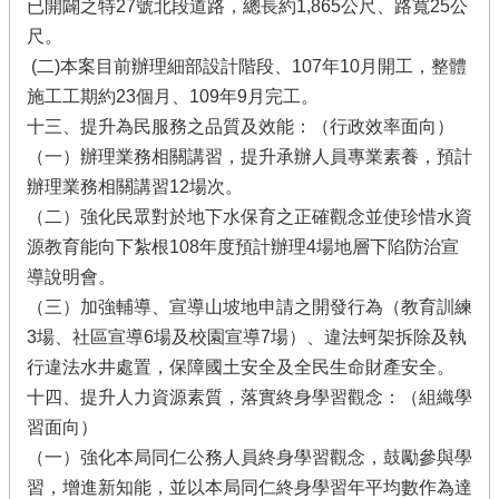
已開闢之特27號北段道路，總長約1,865公尺、路寬25公
尺。
(二)本案目前辦理細部設計階段、107年10月開工，整體
施工工期約23個月、109年9月完工。
十三、提升為民服務之品質及效能：（行政效率面向）
（一）辦理業務相關講習，提升承辦人員專業素養，預計
辦理業務相關講習12場次。
（二）強化民眾對於地下水保育之正確觀念並使珍惜水資
源教育能向下紮根108年度預計辦理4場地層下陷防治宣
導說明會。
（三）加強輔導、宣導山坡地申請之開發行為（教育訓練
3場、社區宣導6場及校園宣導7場）、違法蚵架拆除及執
行違法水井處置，保障國土安全及全民生命財產安全。
十四、提升人力資源素質，落實終身學習觀念：（組織學
習面向）
（一）強化本局同仁公務人員終身學習觀念，鼓勵參與學
習，增進新知能，並以本局同仁終身學習年平均數作為達