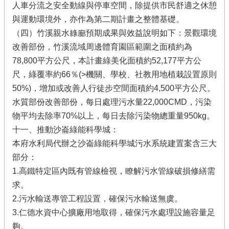
人車分流之安全動線與停車空間，除提供市民舒適之休憩
與運動環境外，亦作為第二期計畫之整體基礎。
（四）竹溪親水綠廊預期成果與效益說明如下：景觀環境
改善部份，竹溪流域周邊體育園區範圍之面積約為
78,800平方公尺，本計畫綠美化面積約52,177平方公
尺，綠覆率約66％(>機關、學校、社教用地植栽設置原則
50%)，增加或改善人行徒步空間面積約4,500平方公尺。
水質部份改善部份，每日處理污水量22,000CMD，污染
物平均去除率70%以上，每日去除污染物總重量950kg。
十一、推動沙崙綠能科學城：
本府水利局代辦之沙崙綠能科學城污水系統建置案含三大
部分：
1.高鐵特定區內既有管線檢視，瞭解污水管線破損修繕需
求。
2.污水輸送專管工程設置，確保污水輸送無虞。
3.仁德水資中心擴廠用地取得，確保污水處理設施容量足
夠。