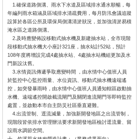
1.確保道路側溝、雨水下水道及區域排水通水順暢，每
年編列雨水箱涵及區域排水清疏費用，每月防汛會議追蹤
設算於各區公所及環保局側溝清淤狀況，並加強清淤易積
淹水區之道路側溝。
2.及時應變佈設移動式抽水機及新建抽水站，全市現階
段移動式抽水機大小座計321座，抽水站計52站，預計
108年度將增設完成4處抽水站、4處抽水站機組更加及水
門新設汰舊。
3.水情資訊傳遞爭取應變時間 ，由水情中心值班人員
於監控中心監控雨量、水位資訊、移動式抽水機遠端遙
控，如突發暴雨時，由水情中心值班人員通知轄區啟動抽
水機、遠端遙控開啟截流閘門及關閉進流閘門等即時監控
處置，並啟動本市自主防災社區垂直避難。
4.出流管制、逕流減量，加強新開發地區之出流管制，
現階段皆依排水管理辦法要求新開發地區檢討逕流量、留
設雨水調節空間。
十、竹溪親水綠廊營造計畫：（業務成果面向）