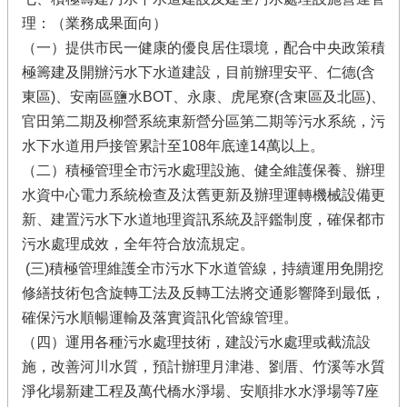
理：（業務成果面向）
（一）提供市民一健康的優良居住環境，配合中央政策積
極籌建及開辦污水下水道建設，目前辦理安平、仁德(含
東區)、安南區鹽水BOT、永康、虎尾寮(含東區及北區)、
官田第二期及柳營系統東新營分區第二期等污水系統，污
水下水道用戶接管累計至108年底達14萬以上。
（二）積極管理全市污水處理設施、健全維護保養、辦理
水資中心電力系統檢查及汰舊更新及辦理運轉機械設備更
新、建置污水下水道地理資訊系統及評鑑制度，確保都市
污水處理成效，全年符合放流規定。
(三)積極管理維護全市污水下水道管線，持續運用免開挖
修繕技術包含旋轉工法及反轉工法將交通影響降到最低，
確保污水順暢運輸及落實資訊化管線管理。
（四）運用各種污水處理技術，建設污水處理或截流設
施，改善河川水質，預計辦理月津港、劉厝、竹溪等水質
淨化場新建工程及萬代橋水淨場、安順排水水淨場等7座