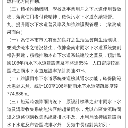
燃料化方向推動。
（三）積極推動機關、學校及事業用戶之下水道使用費徵
收，落實使用者付費精神，確保污水下水道永續經營。
九、提升雨水下水道普及率及加強維護與管理：（業務成
果面向）
（一）為使本市市民有更加良好之生活品質與生活環境，
並減少淹水之情況發生，依據臺南市雨水下水道系統規劃
報告興建，積極推動本市下水道系統建設之普及，預計民
國108年雨水下水道建設普及率將達65%，人口密度較高
區域之雨水下水道建設率預計將達81%。
（二）維護雨水下水道系統並巡檢其通水功能，確保防範
水患於未然。統計100至106年間雨水下水道清疏長度達
774,886m。
（三）短延時強降雨情況下，原設計標準之都市雨水下水
道及溝渠收集系統無法容納超量雨水，尤以市區集流時間
短之道路側溝收集系統常排水不及。水利局除持續建設雨
水下水道及市管區域排水外，另短中長程對策如列：