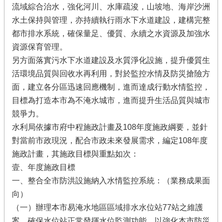
流域綜合治水，強化河川、水庫疏浚，山坡地、海岸沙洲
水土保持與管理，亦持續執行雨水下水道建設，建構完整
都市排水系統，確保量足、優質、永續之水資源及加強水
資源保育管理。
另方面落實污水下水道建設及水質淨化設施，提升優質生
活環境品質與回收水再利用，對於監控水情及防災搶險方
面，建立各分區迅速回應機制，進而達成行動水情監控，
目標為打造本市為不淹水城市，進而提升生活品質與城市
競爭力。
水利局依據市府中程施政計畫及108年度施政綱要，並針
對當前市政現況，配合市政未來發展需求，編定108年度
施政計畫，其施政目標與重點如次：
壹、年度施政目標
一、整合全市防洪設施納入水情監控系統：（業務成果面
向）
（一）辦理本市易淹水地區區域排水水位站77站之維護
案，確保水位站正常發揮水位監測功能，以強化本市防災