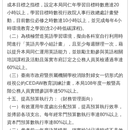
成本目標之指標，設定本局同仁年學習目標時數應達20
小時以上，學習目標時數視行政院人事行政總處計畫變
動，目前數位必修之時數達10小時以上，並完成每年4小
時環境教育之學習(含2小時低碳課程)。
（二）為積極營造英語學習環境，擬由各科室自行利用時
間進行「英語共學小組計畫」，且至少每週辦理一次，藉
以提升本局同仁運用英語能力，並鼓勵主動參與英語相關
培訓課程及活動且落實市府訂定之公務人員英檢通過率達
60%以上。
（三）臺南市政府暨所屬機關學校消除對婦女一切形式的
歧視公約CEDAW教育訓練計畫，本局108年度一般暨高
階公務人員實體參訓率達50%以上。
十五、提高預算執行力：（財務管理面向）
（一）有效運用年度歲出分配預算，提高預算執行效率，
並撙節各項支出。每年經常門預算數執行率達80%以上，
資本門預算數執行率達80%以上。