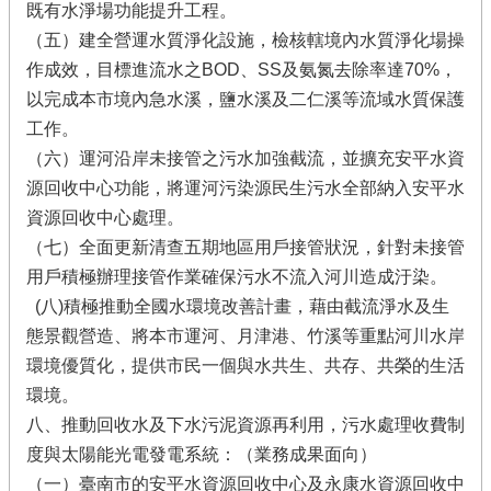
既有水淨場功能提升工程。
（五）建全營運水質淨化設施，檢核轄境內水質淨化場操
作成效，目標進流水之BOD、SS及氨氮去除率達70%，
以完成本市境內急水溪，鹽水溪及二仁溪等流域水質保護
工作。
（六）運河沿岸未接管之污水加強截流，並擴充安平水資
源回收中心功能，將運河污染源民生污水全部納入安平水
資源回收中心處理。
（七）全面更新清查五期地區用戶接管狀況，針對未接管
用戶積極辦理接管作業確保污水不流入河川造成汙染。
(八)積極推動全國水環境改善計畫，藉由截流淨水及生
態景觀營造、將本市運河、月津港、竹溪等重點河川水岸
環境優質化，提供市民一個與水共生、共存、共榮的生活
環境。
八、推動回收水及下水污泥資源再利用，污水處理收費制
度與太陽能光電發電系統：（業務成果面向）
（一）臺南市的安平水資源回收中心及永康水資源回收中