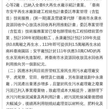
心等2廠，已納入全臺6大再生水廠示範計畫案。「臺南
市安平再生水廠新建工程統包計畫委託專案管理（含監
造）技術服務」(第一期)案及營建署代辦「臺南市永康水
資源回收中心放流水回收再利用推動計畫」委託專案管理
（含監造）技術服務案皆已發包辦理統包工程招標前置作
業，預計108年初開始動工，永康廠預計預計109年先提
供0.8萬噸之再生水，113年即可提供到1.5萬噸再生水給
南科臺南園區；安平廠預計於111年供應3.0萬CMD的再
生水至南科先進製程。將臺南市水資源回收放流水回收再
利用推向另一個新紀元。
（二）因應水利局目前所管轄五座民生用污水處理廠安
平、虎尾寮、官田、柳營及仁德廠，另有新建規劃中永康
廠，污泥產出量逐步增多，且鑒於民生污水處理廠之廢棄
污泥已列入事業廢棄物，致處理成本大幅提升，遂辦理下
水污污乾燥泥減量及再利用計畫，經污泥乾燥減量後體積
大幅減少，後續再利用朝燒結處理並以材料化、肥料化及