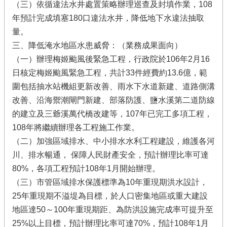
（三）依循違法水井處置策略辦理巡查及封填作業，108
年預計完成填塞180口違法水井，降低地下水違法抽取
量。
三、降低淹水地區水患威脅：（業務成果面向）
（一）辦理梅姬颱風後緊急工程，行政院於106年2月16
日核定梅姬颱風緊急工程，共計33件經費約13.6億，範
圍包括抽水站機組更新改善、雨水下水道新建、道路側溝
改善、沿海禦潮閘門新建、部落防護、鹽水溪第二道防線
的建立及三爺溪萬代橋改建等，107年已完工多項工程，
108年將繼續辦理各工程施工作業。
（二）加強區域排水、中小排水水利工程建設，維護各河
川、排水暢通， 保障人民財產安全，預計辦理比率可達
80%，各項工程預計108年1月開始辦理。
（三）市管區域排水保護標準為10年重現期洪水設計，
25年重現期不溢堤為目標，於人口密集地區或重大建設
地區達50～100年重現期距、為防洪設施完成率可提升至
25%以上目標，預計辦理比率可達70%，預計108年1月