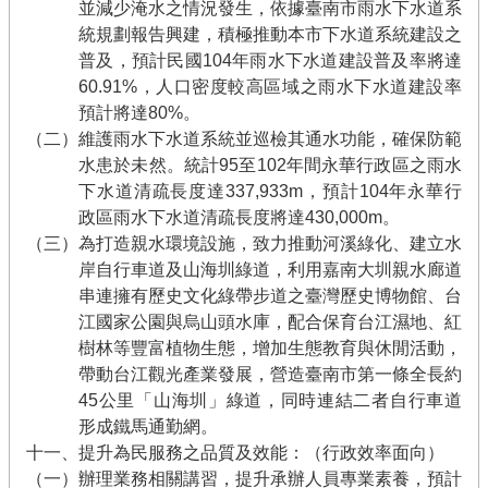
並減少淹水之情況發生，依據臺南市雨水下水道系
統規劃報告興建，積極推動本市下水道系統建設之
普及，預計民國104年雨水下水道建設普及率將達
60.91%，人口密度較高區域之雨水下水道建設率
預計將達80%。
（二）維護雨水下水道系統並巡檢其通水功能，確保防範
水患於未然。統計95至102年間永華行政區之雨水
下水道清疏長度達337,933m，預計104年永華行
政區雨水下水道清疏長度將達430,000m。
（三）為打造親水環境設施，致力推動河溪綠化、建立水
岸自行車道及山海圳綠道，利用嘉南大圳親水廊道
串連擁有歷史文化綠帶步道之臺灣歷史博物館、台
江國家公園與烏山頭水庫，配合保育台江濕地、紅
樹林等豐富植物生態，增加生態教育與休閒活動，
帶動台江觀光產業發展，營造臺南市第一條全長約
45公里「山海圳」綠道，同時連結二者自行車道
形成鐵馬通勤網。
十一、提升為民服務之品質及效能：（行政效率面向）
（一）辦理業務相關講習，提升承辦人員專業素養，預計