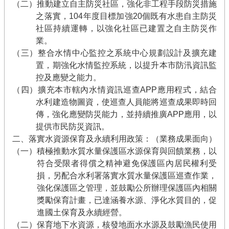
（二）推動建立自主防災社區，強化非工程手段防災措施
之落實，104年度目標加強20個既有水患自主防災
社區持續運轉，以強化社區已建置之自主防災作
業。
（三）整合水情中心監控之系統中心規劃設計及擴充建
置，期強化水情監控系統，以提升本市防汛資訊監
控及應變之能力。
（四）擴充本市轄內水情資訊巡查APP應用程式，結合
水利建造物圖資，使巡查人員能將巡查成果即時回
傳，強化應變防災能力，並持續推廣APP應用，以
提供市民防災資訊。
二、落實水資源保育及永續利用政策：（業務成果面向）
（一）積極推動水質水量保護區水源保育與回饋業務，以
符合受限者得償之精神避免保護區內居民權利受
損，另配合水利署落實水質水量保護區巡查作業，
強化保護區之管理，並鼓勵公所辦理保護區內相關
獎勵保育計畫，已達涵養水源、淨化水質目的，促
進國土保育及永續經營。
（二）保育地下水資源，核發地面水水源及鼓勵漁民使用