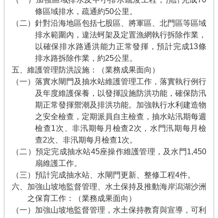
條區域排水，疏通約50公里。
（二）針對沿海地區包括七股區、將軍區、北門區等區域
排水範圍內，違法蚵架及定置漁網執行拆除作業，
以確保排水路通洪能力正常發揮，預計完成13條
排水路拆除作業，約25公里。
五、維護管理防洪設施：（業務成果面向）
（一）落實水閘門及抽水站維護管理工作，落實執行例行
及年度維護保養，以發揮設施防洪功能，確保防汛
期正常發揮禦潮及排洪功能。加強執行水利建造物
之安全檢查，定期派員自主檢查，抽水站汛期每週
檢查1次、非汛期每月檢查2次，水門汛期每月檢
查2次、非汛期每月檢查1次。
（二）預定完成抽水站45座操作維護管理，及水門1,450
扇維護工作。
（三）預計完成抽水站、水閘門更新、整修工程4件。
六、加強山坡地監督管理、水土保持及推動海岸潟湖沙洲
之保育工作：（業務成果面向）
（一）加強山坡地監督管理，水土保持教育與宣導，可利