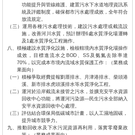
功能提升與管線維護、建置污水下水道地理資訊系
統及評鑑制度，確保都市污水處理成效，全年符合
放流規定。
（三）運用各種污水處理技術，建設污水處理或截流設
施，改善河川水質，預計辦理6處水質淨化場運轉
及1處水質淨化工程施作。
八、積極建設水質淨化設施，檢核轄境內水質淨化場操作
成效，目標進流水之BOD、SS及氨氮去除率達
70%，以完成本市境內流域水質保護工作：（業務成
果面向）
（一）積極爭取經費提報劉厝排水、月津港排水、柴頭港
溪、新市排水虎頭溪排水等水質淨化工程。
（二）運河於沿岸截流未接管之污水，並擴充安平水資源
回收中心功能，將運河污染源—民生污水全部納入
安平水資源回收中心處理。
（三）評估結合環保局低碳城市計畫，以人工濕地固碳，
提升城市競爭力。
九、推動回收水及下水污泥資源再利用，落實零廢棄政
策：（業務成果面向）