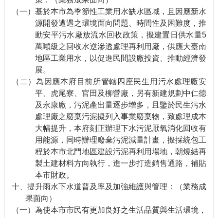
（一）基於本市為季節性工業用水缺水區域，且因應新水
源開發遭遇之環境面向問題、時間性及困難度，推
動安平污水廠放流水回收政策，擬建置日供水量5
萬噸級之回收水逆滲透處理再利用廠，供應大臺南
地區工業用水，以促進民間設廠投資、推動經濟發
展。
（二）為因應本府目前所管轄四座民生用污水處理廠安
平、虎尾寮、官田及柳營廠，另有新建規劃中仁德
及永康廠，污泥產出量逐步增多，且鑒於民生污水
處理廠之廢棄污泥擬列入事業廢棄物，致處理成本
大幅提升，本府刻正辦理下水污泥厭氧消化回收有
用能源，同時辦理廢棄污泥減量計畫，擬採統包工
程於本市北門地區建設污泥再利用場地，朝燒結再
製土建材料方向執行，進一步打造銷售通路，補貼
本市財政。
十、提升雨水下水道普及率及加強維護與管理：（業務成
果面向）
（一）為使本市市民有更加良好之生活品質與生活環境，