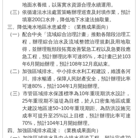
地面水養殖，以落實水資源合理永續運用。
（三）依循違法水法處置策略辦理巡查及封填作業，預計
填塞200口水井，降低地下水違法抽取量。
三、降低淹水地區水患威脅：（業務成果面向）
（一）配合中央「流域綜合治理計畫」推動各階段治理工
程，辦理綜合治水及流域整體治理規劃及用地取
得，並辦理瓶頸段拓寬改善緊急工程以及急要段應
急工程，預計辦理比率可達85%，本計畫已於103
年6月開始辦理，預計108年12月底結束。
（二）加強區域排水、中小排水水利工程建設，維護各河
川、排水暢通，保障人民財產安全，預計辦理比率
可達80%，預計104年1月開始辦理。
（三）市管區域排水保護標準為10年重現期洪水設計，
25年重現期不溢堤為目標，於人口密集地區或重
大建設地區達50~100年重現期距、為防洪設施完
成率可提升至25%以上目標，預計辦理比率可達
70%，預計104年1月開始辦理。
四、加強區域排水疏浚：（業務成果面向）
（一）加強區域排水及中小排水疏浚工程，預計完成70