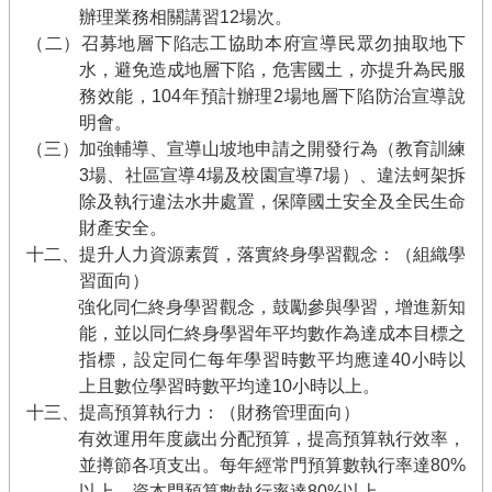
辦理業務相關講習12場次。
（二）召募地層下陷志工協助本府宣導民眾勿抽取地下
水，避免造成地層下陷，危害國土，亦提升為民服
務效能，104年預計辦理2場地層下陷防治宣導說
明會。
（三）加強輔導、宣導山坡地申請之開發行為（教育訓練
3場、社區宣導4場及校園宣導7場）、違法蚵架拆
除及執行違法水井處置，保障國土安全及全民生命
財產安全。
十二、提升人力資源素質，落實終身學習觀念：（組織學
習面向）
強化同仁終身學習觀念，鼓勵參與學習，增進新知
能，並以同仁終身學習年平均數作為達成本目標之
指標，設定同仁每年學習時數平均應達40小時以
上且數位學習時數平均達10小時以上。
十三、提高預算執行力：（財務管理面向）
有效運用年度歲出分配預算，提高預算執行效率，
並撙節各項支出。每年經常門預算數執行率達80%
以上，資本門預算數執行率達80%以上。