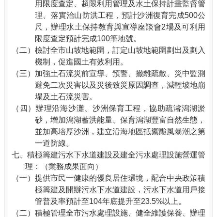
用限度查定、超限利用管理及水土保持計畫監督管
理、落實治山防洪工程，預計沙洲復育完成500公
尺，辦理水土保持教育與宣導座談會2場及可利用
限度查定預計完成100筆地號。
（二）檢討全市山坡地範圍，訂定山坡地範圍劃出及劃入
機制，促進國土有效利用。
（三）加強土石流災前宣導、預警、撤離疏散、災中監測
避免二次災害以及災後致災原因調查，減輕坡地崩
塌及土石流災害。
（四）辦理沿海沙灘、沙洲保育工程，協助疏濬潟湖淤
砂，增加潟湖蓄洪能量、保育潟湖豐富自然生態，
並加高培厚沙洲，建立沿海地區抵禦颱風暴潮之第
一道防線。
七、積極籌建污水下水道建設及建全污水處理設施營運管
理：（業務成果面向）
（一）提供市民一健康的優良居住環境，配合中央政策積
極籌建及開辦污水下水道建設，污水下水道用戶接
管普及率預計至104年底提升至23.5%以上。
（二）積極管理全市污水處理設施、健全維護保養、辦理