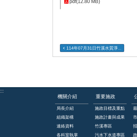
pdf(12.80 MB)
114年07月31日竹溪水質淨...
:::
機關介紹
重要施政
局長介紹
施政目標及重點
組織架構
施政計畫與成果
連絡資料
竹溪專區
各科室執掌
污水下水道專區