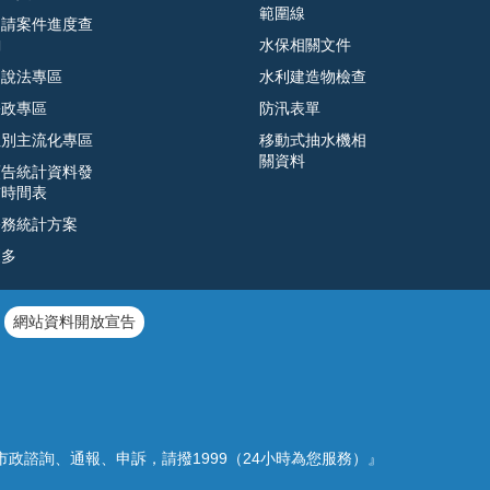
範圍線
申請案件進度查
詢
水保相關文件
遊說法專區
水利建造物檢查
廉政專區
防汛表單
性別主流化專區
移動式抽水機相
關資料
預告統計資料發
布時間表
公務統計方案
更多
網站資料開放宣告
市政諮詢、通報、申訴，請撥1999（24小時為您服務）』