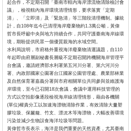
起合作，不定期召開「臺南市轄內海岸漂流物清除檢討會
議」，檢視轄內海岸環境清理情形，要求落實「定期
清」、「立即清」及「緊急清」等三階段清理機制。據統
計，自108年迄今已清理海岸廢棄物約1.3萬公噸，黃偉
哲市長呼籲中央與地方持續合作，共同守護臺南海岸線環
境，期盼提供民眾一個優質親海的水域空間。
水利局說明，市府格外重視海洋廢棄物清運議題，自110
年起即由府層副秘書長層級不定期召開跨機關海岸管理平
台會議，邀請經濟部水利署第五河川分署、第六河川分
署、內政部國家公園署台江國家公園管理處、農業部林業
及自然保育署嘉義分署與市府相關單位共同參與並維護海
岸環境，至今已召開18次會議，會議中運用科技管理的
方式以空拍影像逐段檢視海岸線清理情形，藉由各機關
(單位)權責分工以加速海漂物清除作業，有效清除大量塑
膠垃圾、保麗龍、竹支、漂流木等海漂物，大幅改善環境
污染並減少生物誤食海洋垃圾等問題。
黃偉哲市長表示，海洋是我們重要的天然資產，尤其臺南