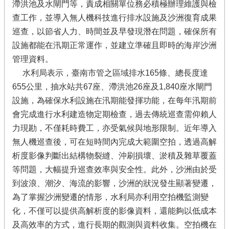
滯洪池及水閘門等，責成相關單位務必積極辦理維護與檢
查工作，並導入無人機科技進行排水設施及沙洲復育成果
巡查，以節省人力、時間並及早發現潛在問題，確保所有
設施都能在汛期正常運作，並建立準確且即時的海岸沙洲
管理資料。
水利局表示，臺南市管之區域排水165條、總長度達
655公里，抽水站共67座、滯洪池26座及1,840座水閘門
設施，為確保水利設施在汛期能發揮功能，在每年汛期前
會完成進行水利建造物定期檢查，過去傳統巡查需仰賴人
力現勘，不僅耗時費工，亦受氣候與地形限制。近年導入
無人機巡查後，可在短時間內完成大範圍空拍，透過高解
析度影像判斷出結構物裂縫、沖刷損壞、淤積及雜草覆蓋
等問題，大幅提升巡查效率與安全性。此外，沙洲由於受
到波浪、潮汐、海流的影響，沙洲的狀況發生顯著變遷，
為了掌握沙洲變遷的情形，水利局亦利用空拍機監測變
化，不僅可以提供高解析度的影像資料，還能夠以低成本
及高效率的方式，進行長期的觀測與資料收集。空拍機在