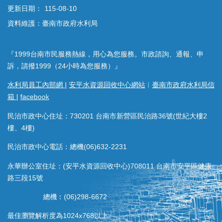
更新日期：
115-08-10
資料維護：臺南市政府水利局
『1999台南市民服務熱線，用心為您服務。市政諮詢、通報、申
訴，請撥1999（24小時為您服務）』
水利局員工內部網
|
安平水資源回收中心網站
︱
臺南市政府水利局信
箱
|
facebook
民治市政中心住址：730201 台南市新營區民治路36號(世紀大樓2
樓、4樓)
民治市政中心電話：總機(06)632-2231
永華辦公室住址：(安平水資源回收中心)708011 台南市安平區健康
路三段15號
總機︰(06)298-6672
最佳瀏覽解析度為1024x768以上