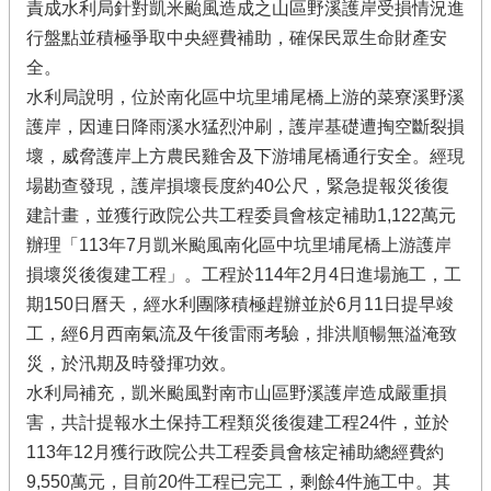
責成水利局針對凱米颱風造成之山區野溪護岸受損情況進
行盤點並積極爭取中央經費補助，確保民眾生命財產安
全。
水利局說明，位於南化區中坑里埔尾橋上游的菜寮溪野溪
護岸，因連日降雨溪水猛烈沖刷，護岸基礎遭掏空斷裂損
壞，威脅護岸上方農民雞舍及下游埔尾橋通行安全。經現
場勘查發現，護岸損壞長度約40公尺，緊急提報災後復
建計畫，並獲行政院公共工程委員會核定補助1,122萬元
辦理「113年7月凱米颱風南化區中坑里埔尾橋上游護岸
損壞災後復建工程」。工程於114年2月4日進場施工，工
期150日曆天，經水利團隊積極趕辦並於6月11日提早竣
工，經6月西南氣流及午後雷雨考驗，排洪順暢無溢淹致
災，於汛期及時發揮功效。
水利局補充，凱米颱風對南市山區野溪護岸造成嚴重損
害，共計提報水土保持工程類災後復建工程24件，並於
113年12月獲行政院公共工程委員會核定補助總經費約
9,550萬元，目前20件工程已完工，剩餘4件施工中。其