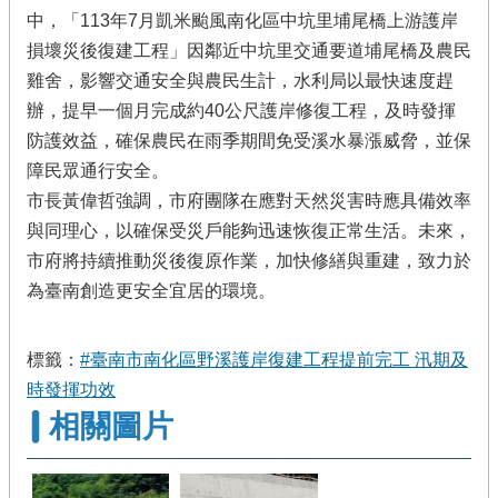
中，「113年7月凱米颱風南化區中坑里埔尾橋上游護岸
損壞災後復建工程」因鄰近中坑里交通要道埔尾橋及農民
雞舍，影響交通安全與農民生計，水利局以最快速度趕
辦，提早一個月完成約40公尺護岸修復工程，及時發揮
防護效益，確保農民在雨季期間免受溪水暴漲威脅，並保
障民眾通行安全。
市長黃偉哲強調，市府團隊在應對天然災害時應具備效率
與同理心，以確保受災戶能夠迅速恢復正常生活。未來，
市府將持續推動災後復原作業，加快修繕與重建，致力於
為臺南創造更安全宜居的環境。
標籤：
#臺南市南化區野溪護岸復建工程提前完工 汛期及
時發揮功效
相關圖片