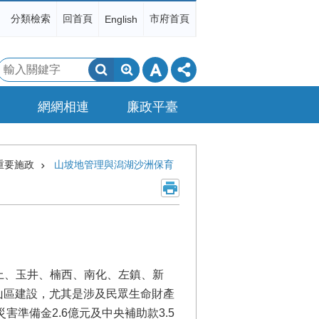
分類檢索
回首頁
市府首頁
English
搜
尋
網網相連
廉政平臺
重要施政
山坡地管理與潟湖沙洲保育
上、玉井、楠西、南化、左鎮、新
心山區建設，尤其是涉及民眾生命財產
災害準備金2.6億元及中央補助款3.5