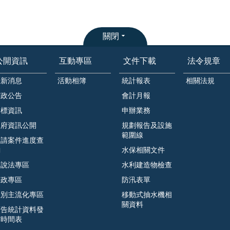
關閉
公開資訊
互動專區
文件下載
法令規章
最新消息
活動相簿
統計報表
相關法規
市政公告
會計月報
招標資訊
申辦業務
政府資訊公開
規劃報告及設施
範圍線
申請案件進度查
詢
水保相關文件
遊說法專區
水利建造物檢查
廉政專區
防汛表單
性別主流化專區
移動式抽水機相
關資料
預告統計資料發
布時間表