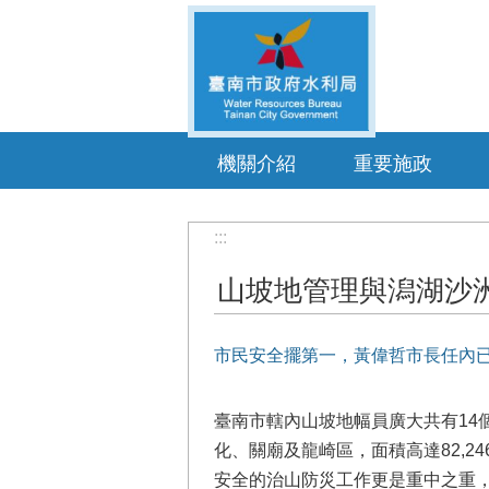
跳到主要內容區塊
機關介紹
重要施政
:::
山坡地管理與潟湖沙
市民安全擺第一，黃偉哲市長任內已
臺南市轄內山坡地幅員廣大共有1
化、關廟及龍崎區，面積高達82,
安全的治山防災工作更是重中之重，迄今