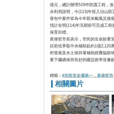
億元，總計辦理529件防護工程，
水利局說明，今(113)年投入治山
發包中案件皆為今年凱米颱風災後
預計在明(114)年汛期前可完成
保育目標。
黃偉哲市長表示，市民的生命財產安全
目前也爭取中央補助款約1億2,12
村發展及水土保持署補助經費協助
量下繼續保持良好的建設效率並兼
標籤：
#市民安全擺第一，黃偉哲市
相關圖片