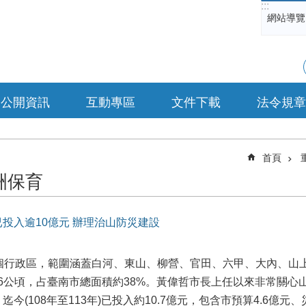
:::
網站導覽
公開資訊
互動專區
文件下載
法令規章
首頁
洲保育
投入逾10億元 辦理治山防災建設
4個行政區，範圍涵蓋白河、東山、柳營、官田、六甲、大內、山
246公頃，占臺南市總面積約38%。黃偉哲市長上任以來非常關
(108年至113年)已投入約10.7億元，包含市預算4.6億元、