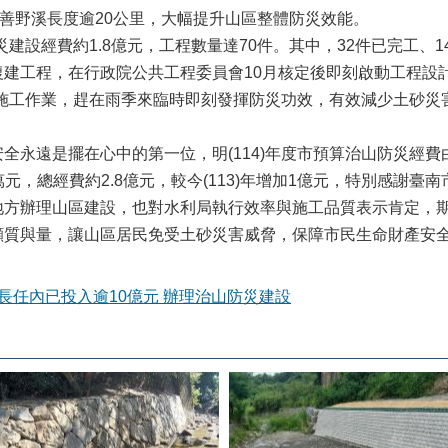
改善野溪長度逾20公里，大幅提升山區整體防災效能。
防災建設經費約1.8億元，工程數量達70件。其中，32件已完工、
復建工程，在行政院公共工程委員會10月核定後即刻啟動工程設
工程施工作業，趕在雨季來臨時即刻發揮防災功效，有效減少土砂
永遠是擺在心中的第一位，明(114)年度市預算治山防災經費由6,
0萬元，總經費約2.8億元，較今(113)年增加1億元，特別感謝
地方辦理山區建設，也對水利局執行效率與施工品質表示肯定，
顧質與量，讓山區居民免受土砂災害威脅，保障市民生命財產安
長任內已投入逾10億元 辦理治山防災建設