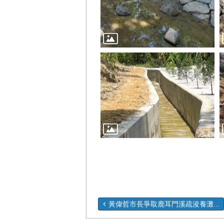
黃偉哲市長爭取鹿耳門溪疏浚養灘...