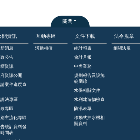
關閉
公開資訊
互動專區
文件下載
法令規章
最新消息
活動相簿
統計報表
相關法規
市政公告
會計月報
招標資訊
申辦業務
政府資訊公開
規劃報告及設施
範圍線
申請案件進度查
詢
水保相關文件
遊說法專區
水利建造物檢查
廉政專區
防汛表單
性別主流化專區
移動式抽水機相
關資料
預告統計資料發
布時間表