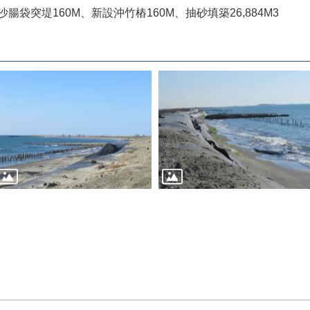
腸袋突堤160M、新設沖竹樁160M、抽砂填築26,884M3