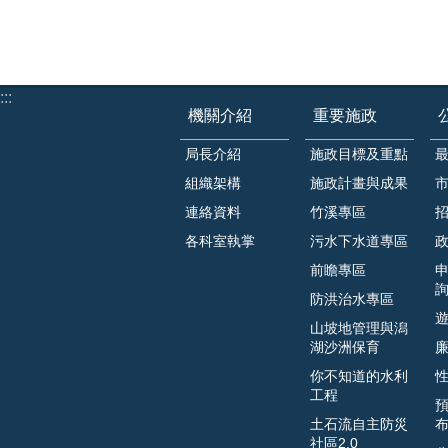
:::
機關介紹
重要施政
局長介紹
施政目標及重點
組織架構
施政計畫與成果
連絡資料
竹溪專區
各科室執掌
污水下水道專區
前瞻專區
防洪治水專區
山坡地管理與潟
湖沙洲保育
你不知道的水利
工程
土石流自主防災
社區2.0