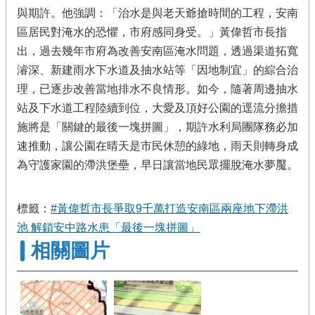
與期許。他強調：「治水是與老天爺搶時間的工程，安南
區居民對淹水的恐懼，市府感同身受。」黃偉哲市長指
出，過去幾年市府為改善安南區淹水問題，透過渠道拓寬
濬深、新建雨水下水道及抽水站等「因地制宜」的綜合治
理，已逐步改善當地排水不良情形。如今，隨著周邊抽水
站及下水道工程陸續到位，大愛及頂好公園的逕流分擔措
施將是「關鍵的最後一塊拼圖」，期許水利局團隊務必加
速推動，讓公園在晴天是市民休憩的綠地，雨天則轉身成
為守護家園的滯洪堡壘，早日讓當地民眾擺脫淹水夢魘。
標籤：
#黃偉哲市長爭取9千萬打造安南區兩座地下滯洪
池 解鎖安中路水患「最後一塊拼圖」
相關圖片