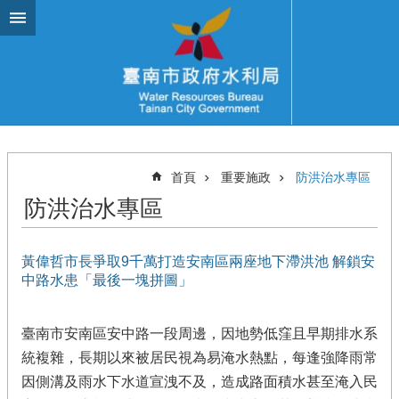
跳到主要內容區塊
首頁
重要施政
防洪治水專區
防洪治水專區
黃偉哲市長爭取9千萬打造安南區兩座地下滯洪池 解鎖安
中路水患「最後一塊拼圖」
臺南市安南區安中路一段周邊，因地勢低窪且早期排水系
統複雜，長期以來被居民視為易淹水熱點，每逢強降雨常
因側溝及雨水下水道宣洩不及，造成路面積水甚至淹入民