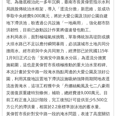
宅。為徹底根治此一多年沉痾，臺南市長黃偉哲指示水利
局跳脫傳統治水框架，導入「逕流分擔」新思維，並成功
爭取中央經費9,000萬元，將於大愛公園及頂好公園自建
地下滯洪池，盼透過公共設施「一地兩用」，強化都市防
洪韌性，目前已啟動設計作業將儘速發包動工。
水利局表示，面對極端氣候挑戰，單靠傳統加高堤防或擴
大排水路已不足以應付瞬間暴雨，必須讓城市土地共同分
擔雨水。經市府與中央共同努力，經濟部已於民國115年
1月9日正式公告「安南安中路集水分區」為逕流分擔實
施範圍，這也是黃偉哲市長積極推動的重大治水里程碑。
本次計畫於安中路一段淹水熱點周邊的大愛公園及頂好公
園，利用其腹地設置地下滯洪設施吸納強降雨期間地表逕
流改善淹水，這項工程獲中央「丹娜絲颱風及七二八豪雨
災後復原重建特別條例」補助，總經費達9,000萬元。目
前工程正進入設計階段，完工後預計可提供至少5,500立
方公尺的滯洪量，相當於2.2座標準游泳池的蓄水量。
黃偉哲市長針對安中路一段的淹水問題，表達了高度關切