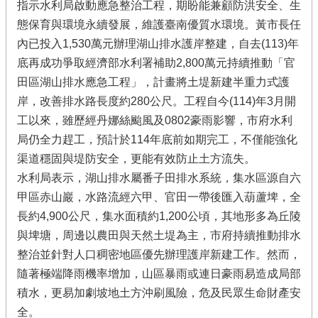
指示水利局啟動應急整治工程，期盼能兼顧防洪安全、生
態保育與環境永續發展，維護臺南優質水環境。黃市長任
內已投入1,530萬元辦理湖山排水護岸整建，自去(113)年
底再成功爭取經濟部水利署補助2,800萬元持續推動「官
田區湖山排水應急工程」，計畫將土堤新建半重力式護
岸，改善排水路長度約280公尺。工程自今(114)年3月開
工以來，雖歷經丹娜絲颱風及0802豪雨影響，市府水利
局仍全力趕工，預計於114年底前如期完工，不僅能強化
渠道穩固與堤防安全，更能有效防止土方流失。
水利局表示，湖山排水屬番子田排水系統，集水區源自六
甲區赤山巖，水路流經六甲、官田一帶後匯入葫蘆埤，全
長約4,900公尺，集水面積約1,200公頃，其地形多為丘陵
與埤塘，周邊以農田與天然土堤為主，市府持續推動排水
整治並針對人口稠密地區優先辦理護岸新建工作。然而，
隨著極端降雨機率增加，山區暴雨或連日豪雨易造成局部
積水，更易加劇坡地土方沖刷風險，危及民眾生命財產安
全。