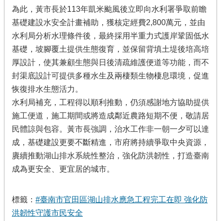
為此，黃市長於113年凱米颱風後立即向水利署爭取前瞻
基礎建設水安全計畫補助，獲核定經費2,800萬元，並由
水利局分析水理條件後，最終採用半重力式護岸鞏固低水
基礎，坡腳覆土提供生態復育，並保留背填土堤後培高培
厚設計，使其兼顧生態與日後清疏維護便道等功能，而不
封渠底設計可提供多種水生及兩棲類生物棲息環境，促進
恢復排水生態活力。
水利局補充，工程得以順利推動，仍須感謝地方協助提供
施工便道，施工期間或將造成鄰近農路短期不便，敬請居
民體諒與包容。黃市長強調，治水工作非一朝一夕可以達
成，基礎建設更要不斷精進，市府將持續爭取中央資源，
賡續推動湖山排水系統性整治，強化防洪韌性，打造臺南
成為更安全、更宜居的城市。
標籤：
#臺南市官田區湖山排水應急工程完工在即 強化防
洪韌性守護市民安全