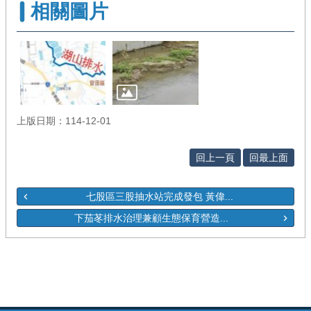
相關圖片
上版日期：114-12-01
回上一頁
回最上面
七股區三股抽水站完成發包 黃偉...
下茄苳排水治理兼顧生態保育營造...