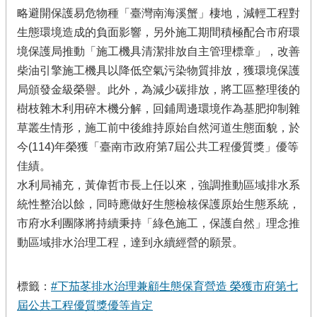
略避開保護易危物種「臺灣南海溪蟹」棲地，減輕工程對
生態環境造成的負面影響，另外施工期間積極配合市府環
境保護局推動「施工機具清潔排放自主管理標章」，改善
柴油引擎施工機具以降低空氣污染物質排放，獲環境保護
局頒發金級榮譽。此外，為減少碳排放，將工區整理後的
樹枝雜木利用碎木機分解，回鋪周邊環境作為基肥抑制雜
草叢生情形，施工前中後維持原始自然河道生態面貌，於
今(114)年榮獲「臺南市政府第7屆公共工程優質獎」優等
佳績。
水利局補充，黃偉哲市長上任以來，強調推動區域排水系
統性整治以餘，同時應做好生態檢核保護原始生態系統，
市府水利團隊將持續秉持「綠色施工，保護自然」理念推
動區域排水治理工程，達到永續經營的願景。
標籤：
#下茄苳排水治理兼顧生態保育營造 榮獲市府第七
屆公共工程優質獎優等肯定