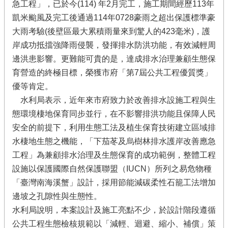
急工程」，已於今(114) 年2月完工，施工期間經歷113年
凱米颱風及完工後通過114年0728豪雨之超出保護標準豪
大雨考驗(後壁區最大累積雨量來到驚人的423毫米)，護
岸成功抵擋強降雨侵襲，發揮排水防洪功能，有效減輕周
邊洪患影響。更難能可貴的是，達成排水治理兼顧生態保
育營造的終極目標，榮獲市府「第7屆公共工程優質獎」
優等肯定。
水利局表示，近年來市府致力於改善排水設施工程與生
態環境棲地保育同步並行，在不影響排洪功能且保障人民
安全的前提下，利用生態工法及植生保育技術建立區域排
水棲地生態之機能，「下茄苳及烏樹林排水護岸改善應急
工程」為兼顧排水治理及生態保育的成功範例，整體工程
設施以保護國際自然保護聯盟（IUCN）所列之易危物種
「臺灣南海溪蟹」設計，採用節能減碳柔性石籠工法增加
邊坡之孔隙性與生態性。
水利局說明，本案設計及施工亮點不少，於設計階段遵循
公共工程生態檢核規範以「減輕、迴避、縮小、補償」策