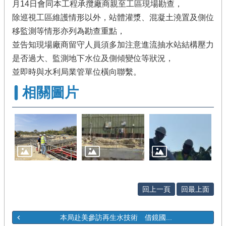
月14日會同本工程承攬廠商親至工區現場勘查，
除巡視工區維護情形以外，站體灌漿、混凝土澆置及側位
移監測等情形亦列為勘查重點，
並告知現場廠商留守人員須多加注意進流抽水站結構壓力
是否過大、監測地下水位及側傾變位等狀況，
並即時與水利局業管單位橫向聯繫。
相關圖片
回上一頁
回最上面
本局赴美參訪再生水技術 借鏡國...