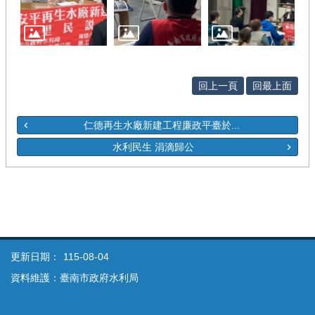
回上一頁
回最上面
仁德再生水廠新建工程廉政平臺於...
水利民生 涓滴歸公
更新日期：
115-08-04
資料維護：臺南市政府水利局