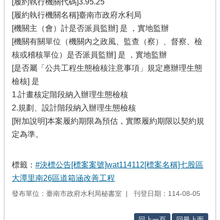
[履約執行機關代碼]3.95.25
[履約執行機關名稱]臺南市政府水利局
[機關主（會）計是否派員監辦] 是 ，實地監辦
[機關有關單位（機關內之政風、監查（察）、督察、檢
核或稽核單位）是否派員監辦] 是 ，實地監辦
[是否屬「公共工程生態檢核注意事項」規定應辦理生態
檢核] 是
1.計畫核定階段納入辦理生態檢核
2.規劃、設計階段納入辦理生態檢核
[附加說明]本案履約期限為預估，實際履約期限以契約規
定為準。
標籤：
#決標公告[標案案號]wat114112[標案名稱]七股區
大潭里南26區道箱涵改善工程
發布單位：臺南市政府水利局秘書室
刊登日期：114-08-05
回上一頁
回最上面