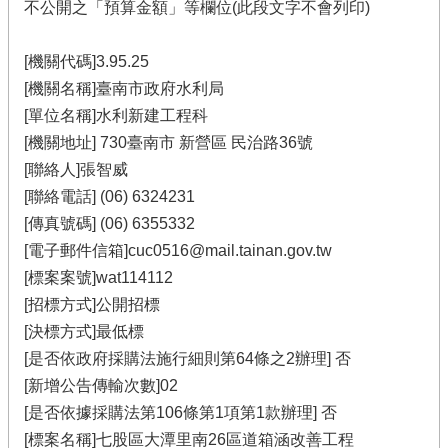
不公開之「預算金額」等欄位(此段文字不會列印)
[機關代碼]3.95.25
[機關名稱]臺南市政府水利局
[單位名稱]水利新建工程科
[機關地址] 730臺南市 新營區 民治路36號
[聯絡人]張智威
[聯絡電話] (06) 6324231
[傳真號碼] (06) 6355332
[電子郵件信箱]cuc0516@mail.tainan.gov.tw
[標案案號]wat114112
[招標方式]公開招標
[決標方式]最低標
[是否依政府採購法施行細則第64條之2辦理] 否
[新增公告傳輸次數]02
[是否依據採購法第106條第1項第1款辦理] 否
[標案名稱]七股區大潭里南26區道箱涵改善工程