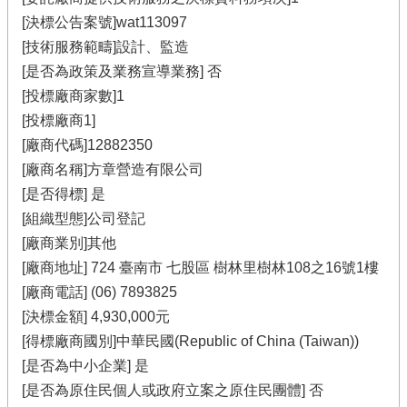
[決標公告案號]wat113097
[技術服務範疇]設計、監造
[是否為政策及業務宣導業務] 否
[投標廠商家數]1
[投標廠商1]
[廠商代碼]12882350
[廠商名稱]方章營造有限公司
[是否得標] 是
[組織型態]公司登記
[廠商業別]其他
[廠商地址] 724 臺南市 七股區 樹林里樹林108之16號1樓
[廠商電話] (06) 7893825
[決標金額] 4,930,000元
[得標廠商國別]中華民國(Republic of China (Taiwan))
[是否為中小企業] 是
[是否為原住民個人或政府立案之原住民團體] 否