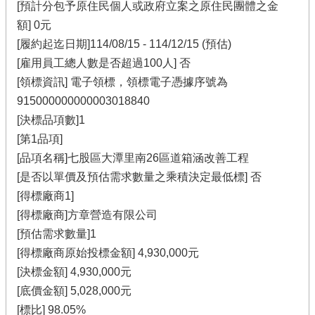
[預計分包予原住民個人或政府立案之原住民團體之金
額] 0元
[履約起迄日期]114/08/15 - 114/12/15 (預估)
[雇用員工總人數是否超過100人] 否
[領標資訊] 電子領標，領標電子憑據序號為
915000000000003018840
[決標品項數]1
[第1品項]
[品項名稱]七股區大潭里南26區道箱涵改善工程
[是否以單價及預估需求數量之乘積決定最低標] 否
[得標廠商1]
[得標廠商]方章營造有限公司
[預估需求數量]1
[得標廠商原始投標金額] 4,930,000元
[決標金額] 4,930,000元
[底價金額] 5,028,000元
[標比] 98.05%