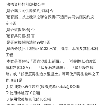
[決標資料類別]決標公告
[是否屬共同供應契約採購] 否
[是否屬二以上機關之聯合採購(不適用共同供應契約規
定)] 否
[是否複數決標] 否
[是否共同投標] 否
[是否依據採購法第99條] 否
[標的分類] <工程類> 5133 水道、海港、水壩及其他水利
工程
[本案是否包括『瀝青混凝土鋪面』、『控制性低強度回
填材料(CLSM)』、『級配粒料基層』、『級配粒料底
層』或『低密度再生透水混凝土』等可使用再生粒料之工
作項目] 是
[1.使用焚化再生粒料(底渣資源化產品)] 0公噸
[2.使用轉爐石] 0公噸
[3.使用電弧爐氧化碴] 0公噸