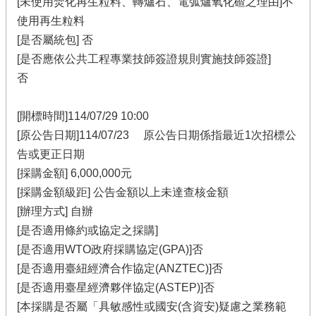
[未使用焚化再生粒料、轉爐石、電弧爐氧化碴之理由]不
使用再生粒料
[是否屬統包] 否
[是否應依公共工程專業技師簽證規則實施技師簽證]
否
[開標時間]114/07/29 10:00
[原公告日期]114/07/23 原公告日期係指最近1次招標公
告或更正日期
[採購金額] 6,000,000元
[採購金額級距] 公告金額以上未達查核金額
[辦理方式] 自辦
[是否適用條約或協定之採購]
[是否適用WTO政府採購協定(GPA)]否
[是否適用臺紐經濟合作協定(ANZTEC)]否
[是否適用臺星經濟夥伴協定(ASTEP)]否
[本採購是否屬「具敏感性或國安(含資安)疑慮之業務範