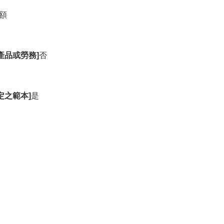
額
產品或勞務]
否
定之範本]
是