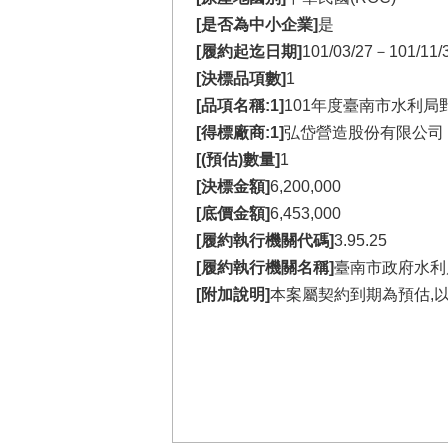
[是否為中小企業]
是
[履約起迄日期]
101/03/27－101/11/
[決標品項數]
1
[品項名稱:1]
101年度臺南市水利
[得標廠商:1]
弘岱營造股份有限公司
[(預估)數量]
1
[決標金額]
6,200,000
[底價金額]
6,453,000
[履約執行機關代碼]
3.95.25
[履約執行機關名稱]
臺南市政府水利
[附加說明]
本案屬契約到期為預估,