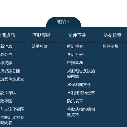
關閉
公開資訊
互動專區
文件下載
法令規章
最新消息
活動相簿
統計報表
相關法規
市政公告
會計月報
招標資訊
申辦業務
政府資訊公開
規劃報告及設施
範圍線
申請案件進度查
詢
水保相關文件
遊說法專區
水利建造物檢查
廉政專區
防汛表單
性別主流化專區
移動式抽水機相
關資料
預告統計資料發
布時間表