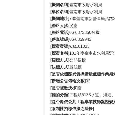
[機關名稱]
臺南市政府水利局
[單位名稱]
臺南市政府水利局
[機關地址]
730臺南市新營區民治路3
[聯絡人]
蔡旻憲
[聯絡電話]
06-6373350分機
[傳真號碼]
06-6359943
[標案案號]
wat101023
[標案名稱]
101年度臺南市水利局
[招標方式]
公開招標
[決標方式]
最低標
[是否依機關異質採購最低標作業須
[新增公告傳輸次數]
02
[是否複數決標]
否
[標的分類]
工程類5133水道、海港
[是否應依公共工程專業技師簽證規
[限制性招標依據之法條]