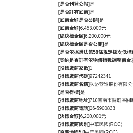
[是否刊登公報]
是
[是否訂有底價]
是
[底價金額是否公開]
是
[底價金額]
6,453,000元
[總決標金額]
6,200,000元
[總決標金額是否公開]
是
[是否依採購法第58條規定採次低標
[契約是否訂有依物價指數調整價金
[投標廠商家數]
1
[得標廠商代碼]
97242341
[得標廠商名稱]
弘岱營造股份有限公
[是否得標]
是
[得標廠商地址]
718臺南市關廟區關新
[得標廠商電話]
06-5900833
[決標金額]
6,200,000元
[得標廠商國別]
中華民國(ROC)
[原產地國別]
中華民國(ROC)