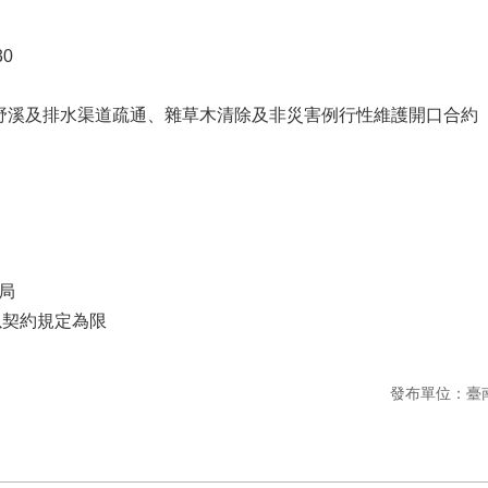
30
局野溪及排水渠道疏通、雜草木清除及非災害例行性維護開口合約
局
以契約規定為限
發布單位：臺