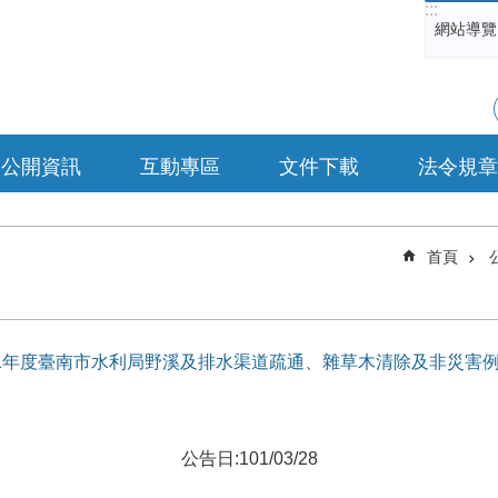
:::
網站導覽
公開資訊
互動專區
文件下載
法令規章
首頁
案名稱]101年度臺南市水利局野溪及排水渠道疏通、雜草木清除及非災
公告日:101/03/28