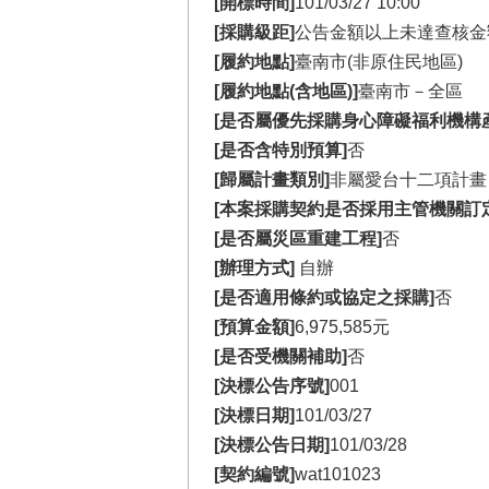
[開標時間]
101/03/27 10:00
[採購級距]
公告金額以上未達查核金
[履約地點]
臺南市(非原住民地區)
[履約地點(含地區)]
臺南市－全區
[是否屬優先採購身心障礙福利機構
[是否含特別預算]
否
[歸屬計畫類別]
非屬愛台十二項計畫
[本案採購契約是否採用主管機關訂
[是否屬災區重建工程]
否
[辦理方式]
自辦
[是否適用條約或協定之採購]
否
[預算金額]
6,975,585元
[是否受機關補助]
否
[決標公告序號]
001
[決標日期]
101/03/27
[決標公告日期]
101/03/28
[契約編號]
wat101023