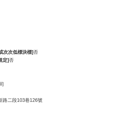
或次次低標決標]
否
規定]
否
司
路二段103巷126號