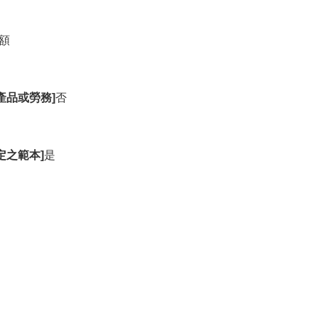
額
產品或勞務]
否
定之範本]
是