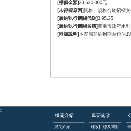
[標價金額]
23,620,000元
[未得標原因]
資格、規格合於招標文
[履約執行機關代碼]
3.95.25
[履約執行機關名稱]
臺南市政府水利
[附加說明]
本案屬契約到期為預估,
:::
機關介紹
重要施政
局長介紹
施政目標及重點