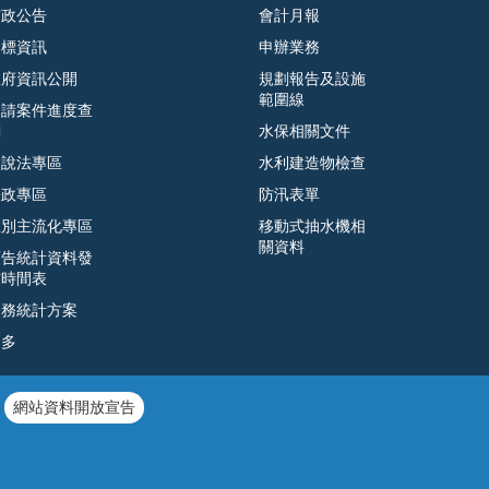
市政公告
會計月報
招標資訊
申辦業務
政府資訊公開
規劃報告及設施
範圍線
申請案件進度查
詢
水保相關文件
遊說法專區
水利建造物檢查
廉政專區
防汛表單
性別主流化專區
移動式抽水機相
關資料
預告統計資料發
布時間表
公務統計方案
更多
網站資料開放宣告