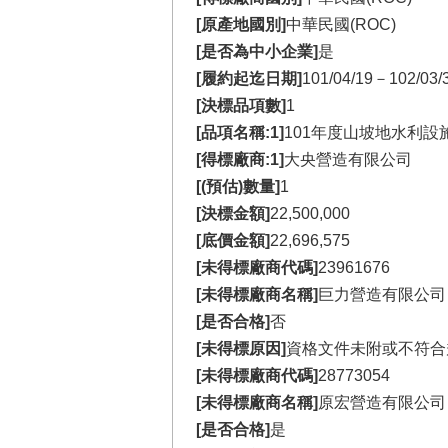
[原產地國別]
中華民國(ROC)
[是否為中小企業]
是
[履約起迄日期]
101/04/19－102/03/
[決標品項數]
1
[品項名稱:1]
101年度山坡地水利
[得標廠商:1]
大央營造有限公司
[(預估)數量]
1
[決標金額]
22,500,000
[底價金額]
22,696,575
[未得標廠商代碼]
23961676
[未得標廠商名稱]
巨力營造有限公司
[是否合格]
否
[未得標原因]
資格文件未附或不符合
[未得標廠商代碼]
28773054
[未得標廠商名稱]
原宏營造有限公司
[是否合格]
是