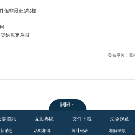
件但非最低(高)標
局
以契約規定為限
發布單位：臺
關閉
公開資訊
互動專區
文件下載
法令規章
最新消息
活動相簿
統計報表
相關法規