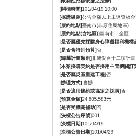
[限制性招標依據之法條]
[開標時間]
101/04/19 10:00
[採購級距]
公告金額以上未達查核金
[履約地點]
臺南市(非原住民地區)
[履約地點(含地區)]
臺南市－全區
[是否屬優先採購身心障礙福利機構
[是否含特別預算]
否
[歸屬計畫類別]
非屬愛台十二項計畫
[本案採購契約是否採用主管機關訂
[是否屬災區重建工程]
否
[辦理方式]
自辦
[是否適用條約或協定之採購]
否
[預算金額]
24,805,583元
[是否受機關補助]
否
[決標公告序號]
001
[決標日期]
101/04/19
[決標公告日期]
101/04/23