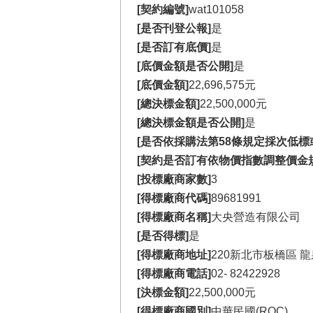
[契約編號]
wat101058
[是否刊登公報]
是
[是否訂有底價]
是
[底價金額是否公開]
是
[底價金額]
22,696,575元
[總決標金額]
22,500,000元
[總決標金額是否公開]
是
[是否依採購法第58條規定採次低標
[契約是否訂有依物價指數調整價金
[投標廠商家數]
3
[得標廠商代碼]
89681991
[得標廠商名稱]
大央營造有限公司
[是否得標]
是
[得標廠商地址]
220新北市板橋區 龍
[得標廠商電話]
02-
82422928
[決標金額]
22,500,000元
[得標廠商國別]
中華民國(ROC)