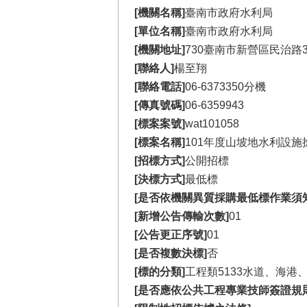
[機關名稱]
臺南市政府水利局
[單位名稱]
臺南市政府水利局
[機關地址]
730臺南市新營區民治路3
[聯絡人]
楊至翔
[聯絡電話]
06-6373350分機
[傳真號碼]
06-6359943
[標案案號]
wat101058
[標案名稱]
101年度山坡地水利設
[招標方式]
公開招標
[決標方式]
最低標
[是否依機關異質採購最低標作業須
[新增公告傳輸次數]
01
[公告更正序號]
01
[是否複數決標]
否
[標的分類]
工程類5133水道、海港
[是否應依公共工程專業技師簽證規