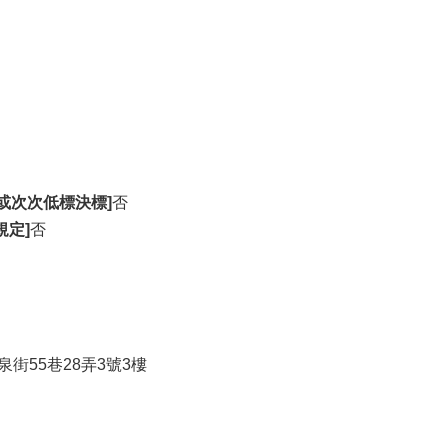
或次次低標決標]
否
規定]
否
泉街55巷28弄3號3樓