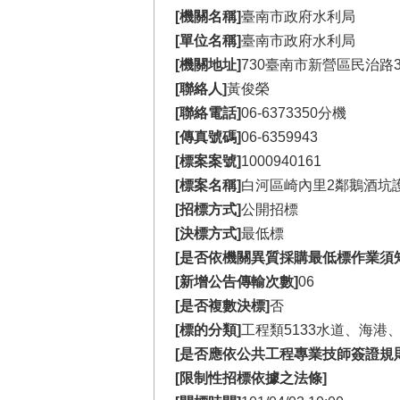
[機關名稱]
臺南市政府水利局
[單位名稱]
臺南市政府水利局
[機關地址]
730臺南市新營區民治路3
[聯絡人]
黃俊榮
[聯絡電話]
06-6373350分機
[傳真號碼]
06-6359943
[標案案號]
1000940161
[標案名稱]
白河區崎內里2鄰鵝酒坑
[招標方式]
公開招標
[決標方式]
最低標
[是否依機關異質採購最低標作業須
[新增公告傳輸次數]
06
[是否複數決標]
否
[標的分類]
工程類5133水道、海港
[是否應依公共工程專業技師簽證規
[限制性招標依據之法條]