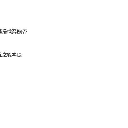
產品或勞務]
否
定之範本]
是