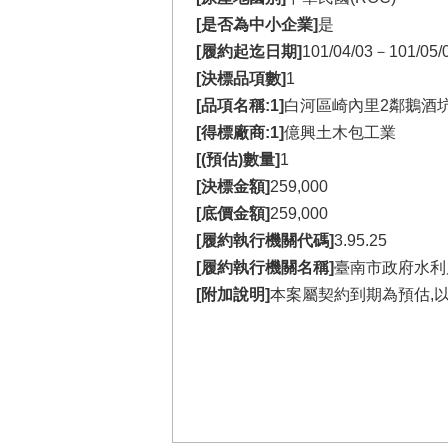
[是否為中小企業]
是
[履約起迄日期]
101/04/03－101/05/
[決標品項數]
1
[品項名稱:1]
白河區崎內里2鄰鵝酒
[得標廠商:1]
億興土木包工業
[(預估)數量]
1
[決標金額]
259,000
[底價金額]
259,000
[履約執行機關代碼]
3.95.25
[履約執行機關名稱]
臺南市政府水利
[附加說明]
本案屬契約到期為預估,