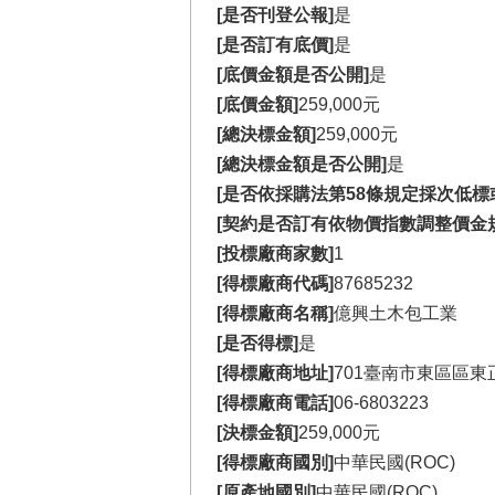
[是否刊登公報]
是
[是否訂有底價]
是
[底價金額是否公開]
是
[底價金額]
259,000元
[總決標金額]
259,000元
[總決標金額是否公開]
是
[是否依採購法第58條規定採次低標
[契約是否訂有依物價指數調整價金
[投標廠商家數]
1
[得標廠商代碼]
87685232
[得標廠商名稱]
億興土木包工業
[是否得標]
是
[得標廠商地址]
701臺南市東區區東
[得標廠商電話]
06-6803223
[決標金額]
259,000元
[得標廠商國別]
中華民國(ROC)
[原產地國別]
中華民國(ROC)