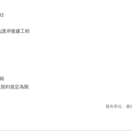
03
坑護岸復建工程
局
以契約規定為限
發布單位：臺