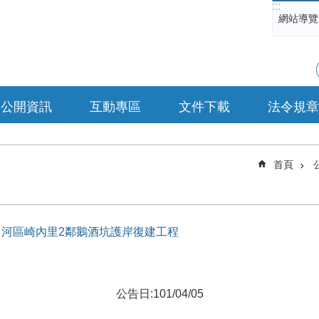
:::
網站導覽
公開資訊
互動專區
文件下載
法令規章
首頁
名稱]白河區崎內里2鄰鵝酒坑護岸復建工程
公告日:101/04/05