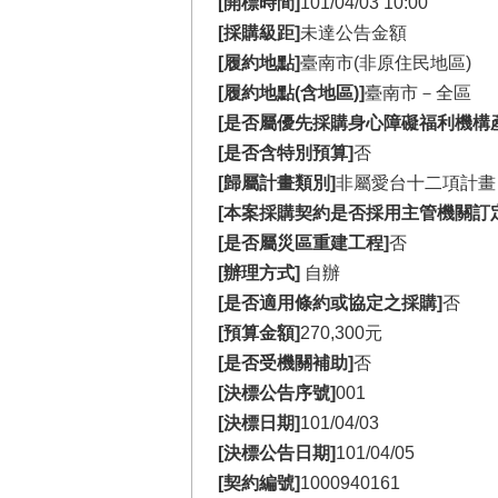
[開標時間]
101/04/03 10:00
[採購級距]
未達公告金額
[履約地點]
臺南市(非原住民地區)
[履約地點(含地區)]
臺南市－全區
[是否屬優先採購身心障礙福利機構
[是否含特別預算]
否
[歸屬計畫類別]
非屬愛台十二項計畫
[本案採購契約是否採用主管機關訂
[是否屬災區重建工程]
否
[辦理方式]
自辦
[是否適用條約或協定之採購]
否
[預算金額]
270,300元
[是否受機關補助]
否
[決標公告序號]
001
[決標日期]
101/04/03
[決標公告日期]
101/04/05
[契約編號]
1000940161