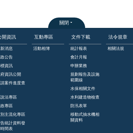
關閉
公開資訊
互動專區
文件下載
法令規章
最新消息
活動相簿
統計報表
相關法規
市政公告
會計月報
招標資訊
申辦業務
政府資訊公開
規劃報告及設施
範圍線
申請案件進度查
詢
水保相關文件
遊說法專區
水利建造物檢查
廉政專區
防汛表單
性別主流化專區
移動式抽水機相
關資料
預告統計資料發
布時間表