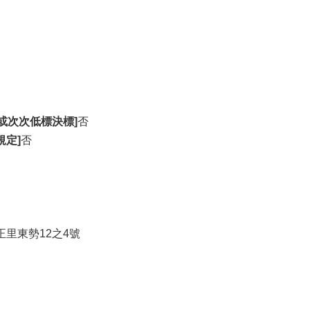
或次次低標決標]
否
規定]
否
正里東勢12之4號