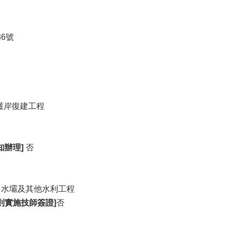
6號
護岸復建工程
知辦理]
否
、水壩及其他水利工程
則實施技師簽證]
否