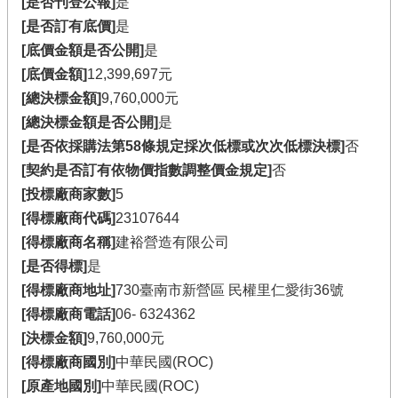
[是否刊登公報]
是
[是否訂有底價]
是
[底價金額是否公開]
是
[底價金額]
12,399,697元
[總決標金額]
9,760,000元
[總決標金額是否公開]
是
[是否依採購法第58條規定採次低標或次次低標決標]
否
[契約是否訂有依物價指數調整價金規定]
否
[投標廠商家數]
5
[得標廠商代碼]
23107644
[得標廠商名稱]
建裕營造有限公司
[是否得標]
是
[得標廠商地址]
730臺南市新營區 民權里仁愛街36號
[得標廠商電話]
06-
6324362
[決標金額]
9,760,000元
[得標廠商國別]
中華民國(ROC)
[原產地國別]
中華民國(ROC)