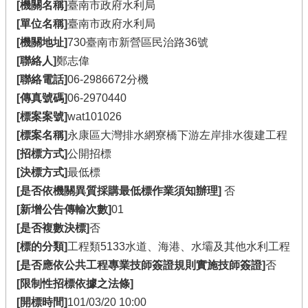
[機關名稱]
臺南市政府水利局
[單位名稱]
臺南市政府水利局
[機關地址]
730臺南市新營區民治路36號
[聯絡人]
鄭志偉
[聯絡電話]
06-2986672分機
[傳真號碼]
06-2970440
[標案案號]
wat101026
[標案名稱]
永康區大灣排水網寮橋下游左岸排水復建工程
[招標方式]
公開招標
[決標方式]
最低標
[是否依機關異質採購最低標作業須知辦理]
否
[新增公告傳輸次數]
01
[是否複數決標]
否
[標的分類]
工程類5133水道、海港、水壩及其他水利工程
[是否應依公共工程專業技師簽證規則實施技師簽證]
否
[限制性招標依據之法條]
[開標時間]
101/03/20 10:00