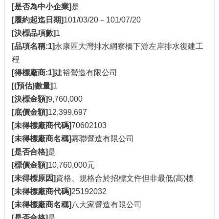
[是否為中小企業]
是
[履約起迄日期]
101/03/20－101/07/20
[決標品項數]
1
[品項名稱:1]
永康區大灣排水網寮橋下游左岸排水復建工
程
[得標廠商:1]
建裕營造有限公司
[(預估)數量]
1
[決標金額]
9,760,000
[底價金額]
12,399,697
[未得標廠商代碼]
70602103
[未得標廠商名稱]
嘉聯營造有限公司
[是否合格]
是
[標價金額]
10,760,000元
[未得標原因]
資格、規格合於招標文件但非最低(高)標
[未得標廠商代碼]
25192032
[未得標廠商名稱]
八大家營造有限公司
[是否合格]
是