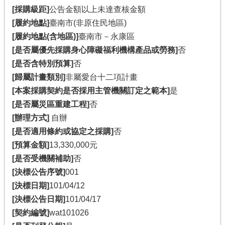
[採購級距]
公告金額以上未達查核金額
[履約地點]
臺南市(非原住民地區)
[履約地點(含地區)]
臺南市－永康區
[是否屬優先採購身心障礙福利機構產品或勞務]
否
[是否含特別預算]
否
[歸屬計畫類別]
非屬愛台十二項計畫
[本案採購契約是否採用主管機關訂定之範本]
是
[是否屬災區重建工程]
否
[辦理方式]
自辦
[是否適用條約或協定之採購]
否
[預算金額]
13,330,000元
[是否受機關補助]
否
[決標公告序號]
001
[決標日期]
101/04/12
[決標公告日期]
101/04/17
[契約編號]
wat101026