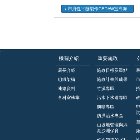
市府性平辦製作CEDAW宣導海...
:::
機關介紹
重要施政
局長介紹
施政目標及重點
組織架構
施政計畫與成果
連絡資料
竹溪專區
各科室執掌
污水下水道專區
前瞻專區
防洪治水專區
山坡地管理與潟
湖沙洲保育
你不知道的水利