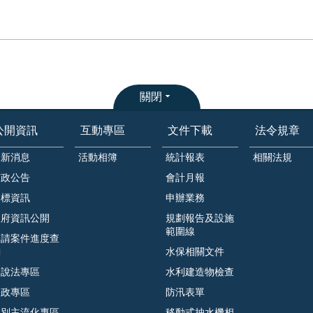
關閉
公開資訊
互動專區
文件下載
法令規章
最新消息
活動相簿
統計報表
相關法規
市政公告
會計月報
招標資訊
申辦業務
政府資訊公開
規劃報告及設施
範圍線
申請案件進度查
詢
水保相關文件
遊說法專區
水利建造物檢查
廉政專區
防汛表單
性別主流化專區
移動式抽水機相