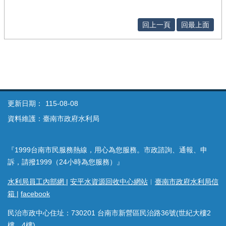
回上一頁
回最上面
更新日期：
115-08-08
資料維護：臺南市政府水利局
『1999台南市民服務熱線，用心為您服務。市政諮詢、通報、申
訴，請撥1999（24小時為您服務）』
水利局員工內部網
|
安平水資源回收中心網站
︱
臺南市政府水利局信
箱
|
facebook
民治市政中心住址：730201 台南市新營區民治路36號(世紀大樓2
樓、4樓)